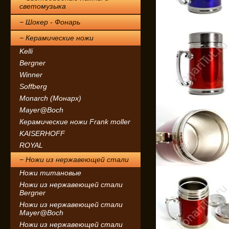
светомузыка
− Шокер - Фонарь
− Керамические ножи
Kelli
Bergner
Winner
Soffberg
Monarch (Монарх)
Mayer@Boch
Керамические ножи Frank moller
KAISERHOFF
ROYAL
− Ножи из нержавеющей стали
Ножи титановые
Ножи из нержавеющей стали
Bergner
Ножи из нержавеющей стали
Mayer@Boch
Ножи из нержавеющей стали