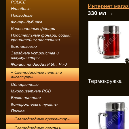
POLICE
Интернет мага
Налобные
→
330 мл
Подводные
Фонарь-дубинка
Велосипедные фонари
Подствольные фонари, сошки,
кронштейны,наглазники
Кемпинговые
Зарядные устройства и
аккумуляторы
Фонари на диодах P 50 , P 70
− Светодиодные ленты и
аксессуары
Термокружка
Одноцветные
Многоцветные RGB
Блоки питания
Контроллеры и пульты
Прочее
− Светодиодные прожекторы
− Светодиодные лампы и