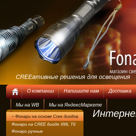
CREEативные решения для освещения
.
О компании
Напишите нам
Доставка
Мы на WB
Мы на ЯндексМаркете
Интерне
− Фонари на основе Cree диодов
Фонари на CREE диоде XML T6
Фонари ручные