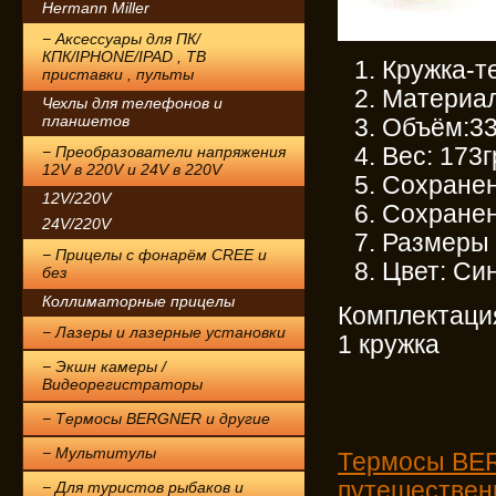
Hermann Miller
− Аксессуары для ПК/
КПК/IPHONE/IPAD , ТВ
Кружка-т
приставки , пульты
Материал
Чехлы для телефонов и
планшетов
Объём:3
− Преобразователи напряжения
Вес: 173г
12V в 220V и 24V в 220V
Сохранен
12V/220V
Сохранен
24V/220V
Размеры 
− Прицелы с фонарём CREE и
Цвет: Си
без
Коллиматорные прицелы
Комплектация
− Лазеры и лазерные установки
1 кружка
− Экшн камеры /
Видеорегистраторы
− Термосы BERGNER и другие
− Мультитулы
Термосы BE
путешествен
− Для туристов рыбаков и