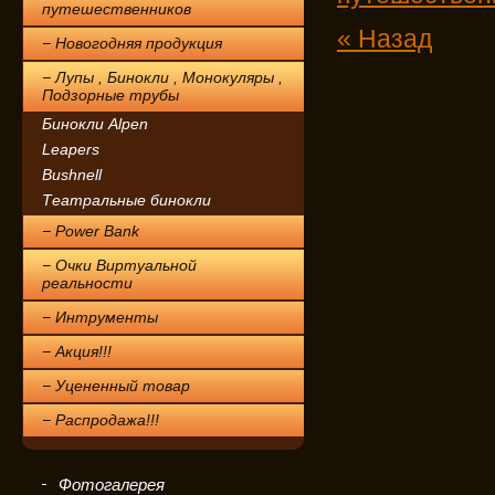
путешественников
« Назад
− Новогодняя продукция
− Лупы , Бинокли , Монокуляры ,
Подзорные трубы
Бинокли Alpen
Leapers
Bushnell
Театральные бинокли
− Power Bank
− Очки Виртуальной
реальности
− Интрументы
− Акция!!!
− Уцененный товар
− Распродажа!!!
Фотогалерея