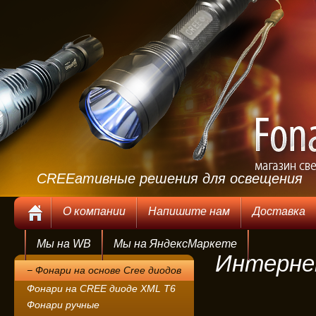
CREEативные решения для освещения
.
О компании
Напишите нам
Доставка
Мы на WB
Мы на ЯндексМаркете
Интерне
− Фонари на основе Cree диодов
Фонари на CREE диоде XML T6
Фонари ручные