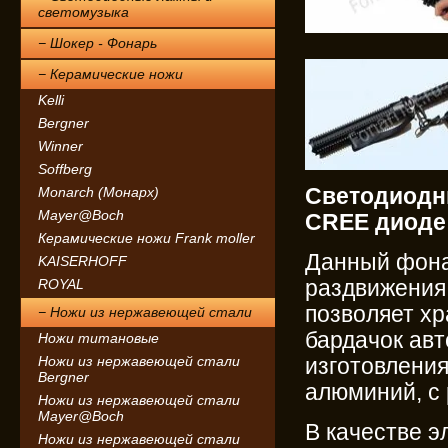
светомузыка
− Шокер - Фонарь
− Керамические ножи
Kelli
Bergner
Winner
Soffberg
Monarch (Монарх)
Светодиодн
Mayer@Boch
CREE диоде
Керамические ножи Frank moller
Данный фона
KAISERHOFF
ROYAL
раздвижения 
позволяет хр
− Ножи из нержавеющей стали
бардачок авт
Ножи титановые
Ножи из нержавеющей стали
изготовлени
Bergner
алюминий, с
Ножи из нержавеющей стали
Mayer@Boch
В качестве 
Ножи из нержавеющей стали