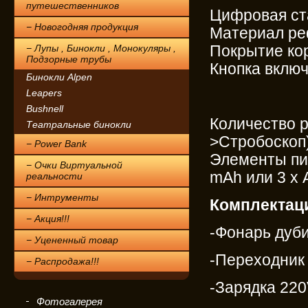
путешественников
Цифровая ста
− Новогодняя продукция
Материал ре
− Лупы , Бинокли , Монокуляры ,
Покрытие кор
Подзорные трубы
Кнопка вклю
Бинокли Alpen
Leapers
Bushnell
Количество 
Театральные бинокли
>Стробоскоп
− Power Bank
Элементы пит
− Очки Виртуальной
mAh или 3 х 
реальности
− Интрументы
Комплектац
− Акция!!!
-Фонарь дуб
− Уцененный товар
-Переходник 
− Распродажа!!!
-Зарядка 22
Фотогалерея