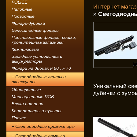
POLICE
Интернет мага
Налобные
»
Светодиодны
Подводные
Фонарь-дубинка
Велосипедные фонари
Подствольные фонари, сошки,
кронштейны,наглазники
Кемпинговые
Зарядные устройства и
аккумуляторы
Фонари на диодах P 50 , P 70
− Светодиодные ленты и
аксессуары
Уникальный св
Одноцветные
дубинки с зумо
Многоцветные RGB
Блоки питания
Контроллеры и пульты
Прочее
− Светодиодные прожекторы
− Светодиодные лампы и