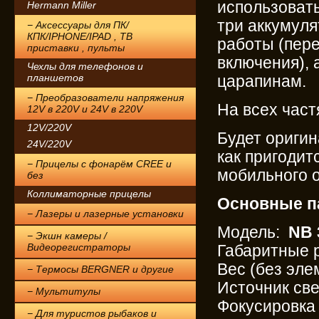
использовать
Hermann Miller
три аккумуля
− Аксессуары для ПК/
КПК/IPHONE/IPAD , ТВ
работы (пере
приставки , пульты
включения), 
Чехлы для телефонов и
планшетов
царапинам.
− Преобразователи напряжения
На всех час
12V в 220V и 24V в 220V
12V/220V
Будет ориги
24V/220V
как пригодит
− Прицелы с фонарём CREE и
мобильного 
без
Коллиматорные прицелы
Основные п
− Лазеры и лазерные установки
Модель:
NB 
− Экшн камеры /
Видеорегистраторы
Габаритные р
Вес (без эле
− Термосы BERGNER и другие
Источник све
− Мультитулы
Фокусировка 
− Для туристов рыбаков и